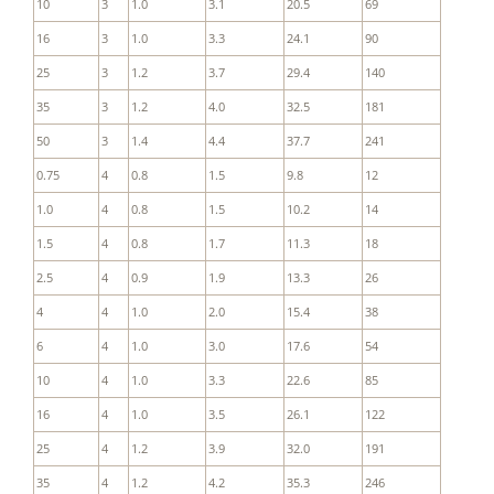
10
3
1.0
3.1
20.5
69
16
3
1.0
3.3
24.1
90
25
3
1.2
3.7
29.4
140
35
3
1.2
4.0
32.5
181
50
3
1.4
4.4
37.7
241
0.75
4
0.8
1.5
9.8
12
1.0
4
0.8
1.5
10.2
14
1.5
4
0.8
1.7
11.3
18
2.5
4
0.9
1.9
13.3
26
4
4
1.0
2.0
15.4
38
6
4
1.0
3.0
17.6
54
10
4
1.0
3.3
22.6
85
16
4
1.0
3.5
26.1
122
25
4
1.2
3.9
32.0
191
35
4
1.2
4.2
35.3
246