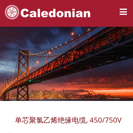
单芯聚氯乙烯绝缘电缆, 450/750V