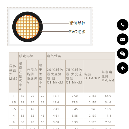
额定电流
电气性能
暴
埋
导体
露
包围在
于
20°C时的
75°C时的
截面
在
单相电
热的
管
最大直流
最 大交流
电抗
积
空
压降
OHM/KM
绝缘内
道
电 阻
电阻
MM2
MV/AM
气
A
OHM/KM
OHM/KM
中
中
A
A
1
15
26
20
18.1
27.0
0.168
54.0
1.5
18
34
26
13.6
17.3
0.157
34.6
2.5
26
47
36
7.41
9.45
0.143
18.9
4
35
62
46
4.61
5.88
0.137
11.8
6
46
78
58
3.08
3.93
0.128
7.86
10
62
103
78
1.83
2.33
0.118
4.68