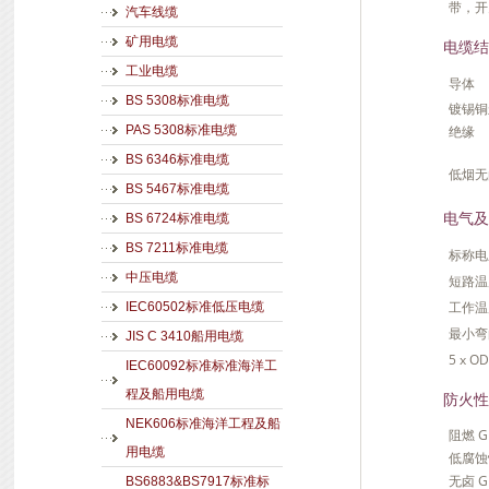
带，开
汽车线缆
矿用电缆
电缆结
工业电缆
导体
BS 5308标准电缆
镀锡铜
绝缘
PAS 5308标准电缆
BS 6346标准电缆
低烟无
BS 5467标准电缆
电气及
BS 6724标准电缆
BS 7211标准电缆
标称电压
中压电缆
短路温度
工作温度 
IEC60502标准低压电缆
最小弯曲
JIS C 3410船用电缆
5 x O
IEC60092标准标准海洋工
程及船用电缆
防火性
NEK606标准海洋工程及船
阻燃 GB
用电缆
低腐蚀性
无卤 GB
BS6883&BS7917标准标