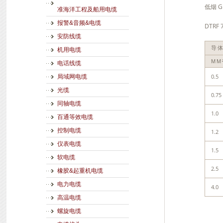
低烟 GB
准海洋工程及船用电缆
报警&音频&电缆
DTRF 
安防线缆
导
机用电缆
MM
电话线缆
0.5
局域网电缆
光缆
0.75
同轴电缆
1.0
百通等效电缆
控制电缆
1.2
仪表电缆
1.5
软电缆
2.5
橡胶&起重机电缆
电力电缆
4.0
高温电缆
螺旋电缆