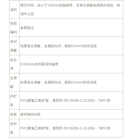
两芯对绞，加小于100mm的隔离带，非单对屏蔽电缆两对成组，构
成对
成中心层
色彩
参看附注
编码
单对
铝塑复合屏蔽，金属面向内，紧挨0.5mm²的排流线
屏蔽
粘合
0.023mm的非吸湿性磁带
带
总屏
铝塑复合屏蔽，金属面向内，紧挨0.5mm²的排流线
蔽
内护
PVC(聚氯乙烯)护套，遵照BS EN 50290-2-22:2002，TM51类
套
铠装
镀锌钢丝铠装
外护
PVC(聚氯乙烯)护套，遵照BS EN 50290-2-22:2002，TM51类
套