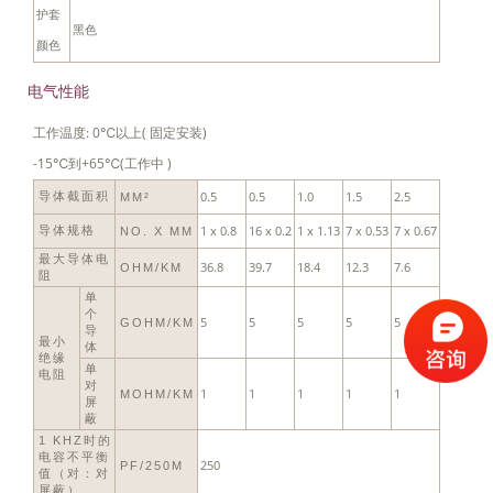
护套
黑色
颜色
电气性能
工作温度: 0℃以上( 固定安装)
-15℃到+65℃(工作中 )
0.5
0.5
1.0
1.5
2.5
导体截面积
MM²
1 x 0.8
16 x 0.2
1 x 1.13
7 x 0.53
7 x 0.67
导体规格
NO. X MM
最大导体电
36.8
39.7
18.4
12.3
7.6
OHM/KM
阻
单
个
5
5
5
5
5
GOHM/KM
导
最小
体
绝缘
单
电阻
对
1
1
1
1
1
MOHM/KM
屏
蔽
1 KHZ时的
电容不平衡
250
PF/250M
值（对：对
屏蔽）