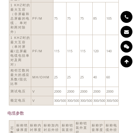
1 KHZ时的
最大互容
（非屏蔽和
75
75
75
85
105
总屏蔽的电
PF/M
缆， 单对
和两对除
外）
1 KHZ时的
最大互容
（单对屏
115
115
115
120
140
蔽/总屏蔽
PF/M
电缆包括单
对及两
对）
相邻芯数间
最大的感应
25
25
25
40
60
ΜH/OHM
系数/阻抗
比率
2000
2000
2000
2000
2000
测试电压
V
300/500
300/500
300/500
300/500
300/500
额定电压
V
电缆参数
标称铠
标称绝
标称内
标称加内
标称铠
标称护
标称电
装外直
芯
缘厚度
衬厚度
衬后外径
装直径
套厚度
缆外径
径
数