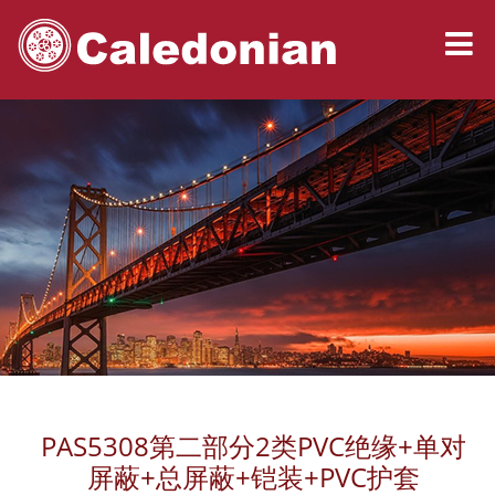
PAS5308第二部分2类PVC绝缘+单对
屏蔽+总屏蔽+铠装+PVC护套