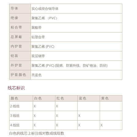
实心或绞合铜导体
导体
聚氯乙烯 （PVC）
绝缘
聚酯带
粘合带
铝塑合带
总屏蔽
聚氯乙烯 (PVC)
内护套
双层钢带
铠装
聚氯乙烯 (PVC) (阻燃、防紫外线、防矿物油、防烃)
外护套
亮蓝色
护套颜色
线芯标识
颜色
白色
红色
蓝色
黄色
2 线组
X
X
3 线组
X
X
X
4 线组
X
X
X
X
白色的线芯上标注线对数或线组数