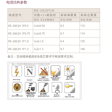
电缆结构参数
RE-2X(ST)H
电缆型号
对数×1×截面积
标称铜重量
标称总重量
NO.X1XMM2
KG/KM
KG/KM
RE-2X(C)H 1P0.5
1x2x0.50
8.3
110
RE-2X(C)H 1P0.75
1x2x0.75
8.7
119
RE-2X(C)H 1P1.0
1x2x1.0
9.4
135
RE-2X(C)H 1P1.3
1x2x1.3
9.7
140
备注：其他规格截面积&线芯要求可根据要求定制。