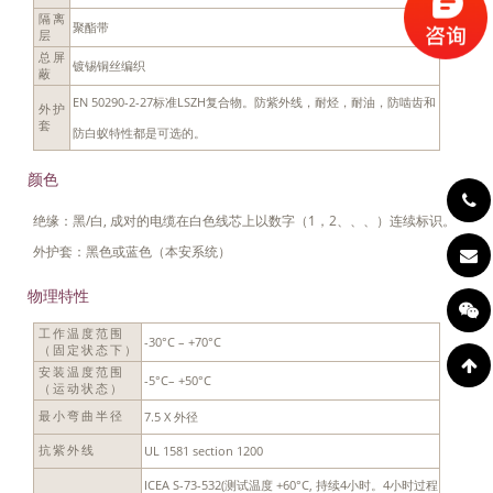
隔离
聚酯带
层
总屏
镀锡铜丝编织
蔽
EN 50290-2-27标准LSZH复合物。防紫外线，耐烃，耐油，防啮齿和
外护
套
防白蚁特性都是可选的。
颜色
绝缘：黑/白, 成对的电缆在白色线芯上以数字（1，2、、、）连续标识。
外护套：黑色或蓝色（本安系统）
物理特性
工作温度范围
-30°C – +70°C
（固定状态下）
安装温度范围
-5°C– +50°C
（运动状态）
7.5 X 外径
最小弯曲半径
UL 1581 section 1200
抗紫外线
ICEA S-73-532(测试温度 +60°C, 持续4小时。4小时过程