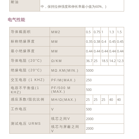
耐油
中，保持拉伸强度和伸长率最小值为60%。)
电气性能
0.5
0.75
1
1.3
1.5
导体截面积
MM2
0.35
0.38
0.4
0.45
0.45
标称绝缘厚度
MM
0.44
0.44
0.44
0.44
0.44
最小绝缘厚度
MM
36.7
25
18.5
14.2
12.3
导体电阻 (20°C)
Ω/KM
5000
绝缘电阻 (20°C)
MΩ.KM(MIN.)
250
交互电容 (1 KHZ)
PF/M(MAX.)
电容不平衡值(1
PF/500 M
500
(MAX.)
KHZ)
25
25
25
40
40
感应系数/阻抗比例
ΜH/Ω(MAX.)
500
工作电压
V
2000
线芯之间V
测试电压 URMS
线芯与屏蔽之间
2000
V