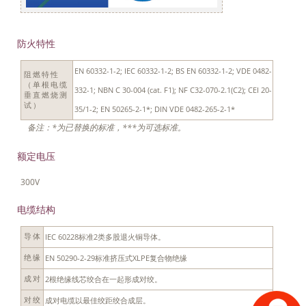
防火特性
EN 60332-1-2; IEC 60332-1-2; BS EN 60332-1-2; VDE 0482-
阻燃特性
（单根电缆
332-1; NBN C 30-004 (cat. F1); NF C32-070-2.1(C2); CEI 20-
垂直燃烧测
试）
35/1-2; EN 50265-2-1*; DIN VDE 0482-265-2-1*
备注：*为已替换的标准，***为可选标准。
额定电压
300V
电缆结构
IEC 60228标准2类多股退火铜导体。
导体
EN 50290-2-29标准挤压式XLPE复合物绝缘
绝缘
2根绝缘线芯绞合在一起形成对绞。
成对
成对电缆以最佳绞距绞合成层。
对绞