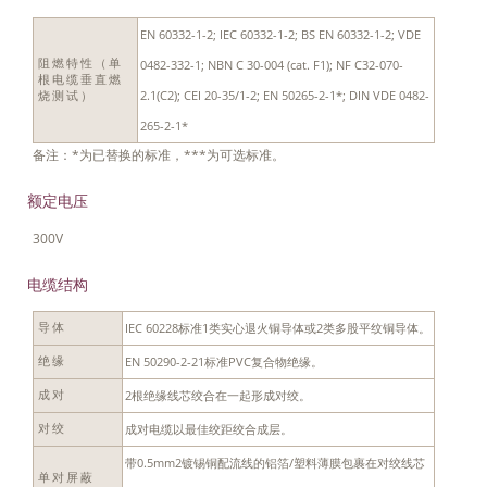
EN 60332-1-2; IEC 60332-1-2; BS EN 60332-1-2; VDE
阻燃特性（单
0482-332-1; NBN C 30-004 (cat. F1); NF C32-070-
根电缆垂直燃
2.1(C2); CEI 20-35/1-2; EN 50265-2-1*; DIN VDE 0482-
烧测试）
265-2-1*
备注：*为已替换的标准，***为可选标准。
额定电压
300V
电缆结构
IEC 60228标准1类实心退火铜导体或2类多股平纹铜导体。
导体
EN 50290-2-21标准PVC复合物绝缘。
绝缘
2根绝缘线芯绞合在一起形成对绞。
成对
成对电缆以最佳绞距绞合成层。
对绞
带0.5mm2镀锡铜配流线的铝箔/塑料薄膜包裹在对绞线芯
单对屏蔽