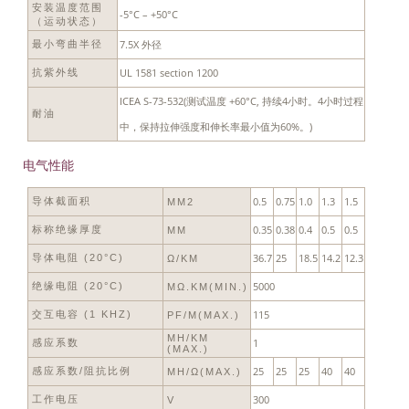
安装温度范围
-5°C – +50°C
（运动状态）
7.5X 外径
最小弯曲半径
UL 1581 section 1200
抗紫外线
ICEA S-73-532(测试温度 +60°C, 持续4小时。4小时过程
耐油
中，保持拉伸强度和伸长率最小值为60%。)
电气性能
0.5
0.75
1.0
1.3
1.5
导体截面积
MM2
0.35
0.38
0.4
0.5
0.5
标称绝缘厚度
MM
36.7
25
18.5
14.2
12.3
导体电阻 (20°C)
Ω/KM
5000
绝缘电阻 (20°C)
MΩ.KM(MIN.)
115
交互电容 (1 KHZ)
PF/M(MAX.)
MH/KM
1
感应系数
(MAX.)
25
25
25
40
40
感应系数/阻抗比例
ΜH/Ω(MAX.)
300
工作电压
V