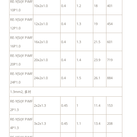
RE-Y(St)Y PiMF
10x2x1.0
0.4
1.2
18
401
10P1.0
RE-Y(St)Y PiMF
12x2x1.0
0.4
1.3
19
454
12P1.0
RE-Y(St)Y PiMF
16x2x1.0
0.4
1.3
21.5
601
16P1.0
RE-Y(St)Y PiMF
20x2x1.0
0.4
1.4
23.9
719
20P1.0
RE-Y(St)Y PiMF
24x2x1.0
0.4
1.5
26.1
884
24P1.0
1.3mm2, 多对
RE-Y(St)Y PiMF
2x2x1.3
0.45
1
11.4
153
2P1.3
RE-Y(St)Y PiMF
3x2x1.3
0.45
1.1
13.4
208
4P1.3