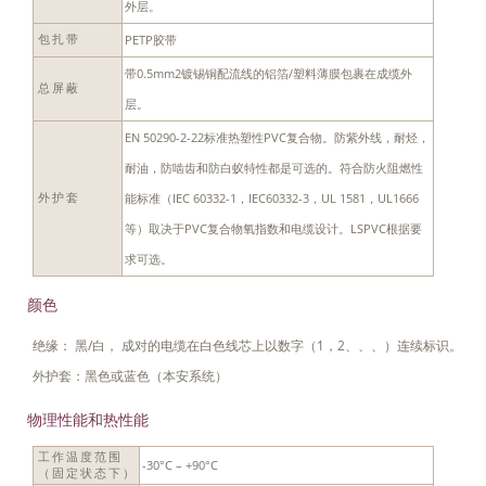
外层。
PETP胶带
包扎带
带0.5mm2镀锡铜配流线的铝箔/塑料薄膜包裹在成缆外
总屏蔽
层。
EN 50290-2-22标准热塑性PVC复合物。防紫外线，耐烃，
耐油，防啮齿和防白蚁特性都是可选的。符合防火阻燃性
能标准（IEC 60332-1，IEC60332-3，UL 1581，UL1666
外护套
等）取决于PVC复合物氧指数和电缆设计。LSPVC根据要
求可选。
颜色
绝缘： 黑/白， 成对的电缆在白色线芯上以数字（1，2、、、）连续标识。
外护套：黑色或蓝色（本安系统）
物理性能和热性能
工作温度范围
-30°C – +90°C
（固定状态下）