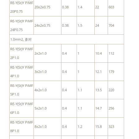
RE-Y(St)Y PiMF
20x2x0.75
0.38
1.4
22
603
20P0.75
RE-Y(St)Y PiMF
24x2x0.75
0.38
1.5
24
704
24P0.75
1.0mm2, 多对
RE-Y(St)Y PiMF
2x2x1.0
0.4
1
10.4
112
2P1.0
RE-Y(St)Y PiMF
3x2x1.0
0.4
1
12.1
179
4P1.0
RE-Y(St)Y PiMF
4x2x1.0
0.4
1.1
13.5
220
5P1.0
RE-Y(St)Y PiMF
5x2x1.0
0.4
1.1
14.7
256
6P1.0
RE-Y(St)Y PiMF
8x2x1.0
0.4
1.2
15.8
323
8P1.0