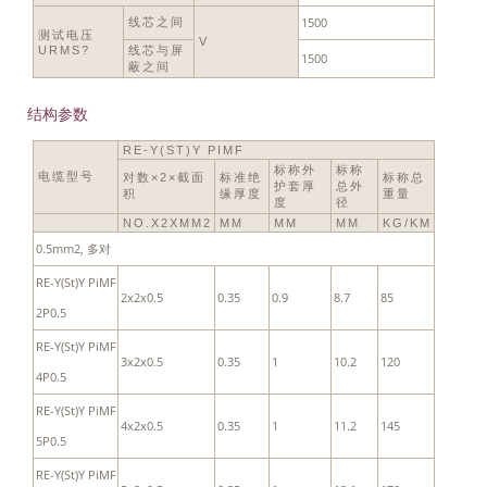
1500
线芯之间
测试电压
V
URMS?
线芯与屏
1500
蔽之间
结构参数
RE-Y(ST)Y PIMF
标称外
标称
电缆型号
对数×2×截面
标准绝
标称总
护套厚
总外
积
缘厚度
重量
度
径
NO.X2XMM2
MM
MM
MM
KG/KM
0.5mm2, 多对
RE-Y(St)Y PiMF
2x2x0.5
0.35
0.9
8.7
85
2P0.5
RE-Y(St)Y PiMF
3x2x0.5
0.35
1
10.2
120
4P0.5
RE-Y(St)Y PiMF
4x2x0.5
0.35
1
11.2
145
5P0.5
RE-Y(St)Y PiMF