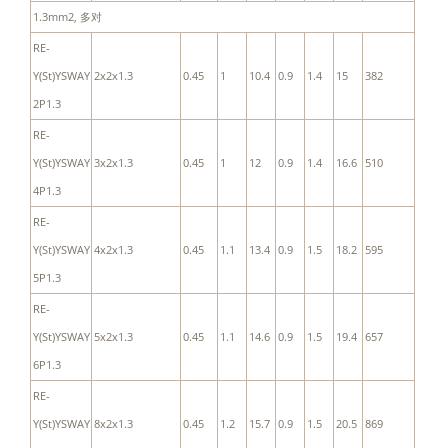
1.3mm2, 多对
RE-
Y(St)YSWAY
2x2x1.3
0.45
1
10.4
0.9
1.4
15
382
2P1.3
RE-
Y(St)YSWAY
3x2x1.3
0.45
1
12
0.9
1.4
16.6
510
4P1.3
RE-
Y(St)YSWAY
4x2x1.3
0.45
1.1
13.4
0.9
1.5
18.2
595
5P1.3
RE-
Y(St)YSWAY
5x2x1.3
0.45
1.1
14.6
0.9
1.5
19.4
657
6P1.3
RE-
Y(St)YSWAY
8x2x1.3
0.45
1.2
15.7
0.9
1.5
20.5
869