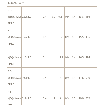
1.0mm2, 多对
RE-
Y(St)YSWAY
2x2x1.0
0.4
0.9
9.2
0.9
1.4
13.8
336
2P1.0
RE-
Y(St)YSWAY
3x2x1.0
0.4
1
10.9
0.9
1.4
15.5
436
4P1.0
RE-
Y(St)YSWAY
4x2x1.0
0.4
1
11.9
0.9
1.4
16.5
494
5P1.0
RE-
Y(St)YSWAY
5x2x1.0
0.4
1
13
0.9
1.4
17.6
550
6P1.0
RE-
Y(St)YSWAY
8x2x1.0
0.4
1.1
14
0.9
1.5
18.8
633
8P1.0