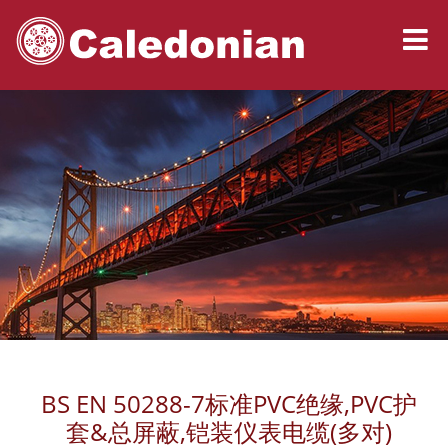
BS EN 50288-7标准PVC绝缘,PVC护
套&总屏蔽,铠装仪表电缆(多对)