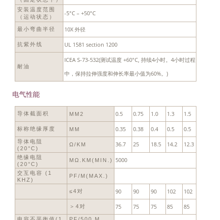
安装温度范围
-5°C – +50°C
（运动状态）
10X 外径
最小弯曲半径
UL 1581 section 1200
抗紫外线
ICEA S-73-532(测试温度 +60°C, 持续4小时。4小时过程
耐油
中，保持拉伸强度和伸长率最小值为60%。)
电气性能
0.5
0.75
1.0
1.3
1.5
导体截面积
MM2
0.35
0.38
0.4
0.5
0.5
标称绝缘厚度
MM
导体电阻
36.7
25
18.5
14.2
12.3
Ω/KM
(20°C)
绝缘电阻
5000
MΩ.KM(MIN.)
(20°C)
交互电容 (1
PF/M(MAX.)
KHZ)
90
90
90
102
102
≤4对
75
75
75
85
85
＞4对
电容不平衡值(1
PF/500 M