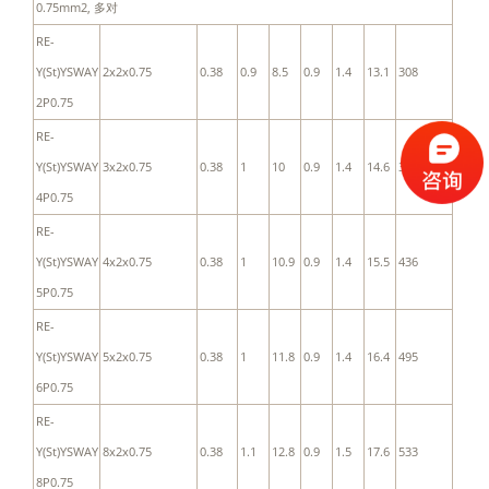
0.75mm2, 多对
RE-
Y(St)YSWAY
2x2x0.75
0.38
0.9
8.5
0.9
1.4
13.1
308
2P0.75
RE-
Y(St)YSWAY
3x2x0.75
0.38
1
10
0.9
1.4
14.6
371
4P0.75
RE-
Y(St)YSWAY
4x2x0.75
0.38
1
10.9
0.9
1.4
15.5
436
5P0.75
RE-
Y(St)YSWAY
5x2x0.75
0.38
1
11.8
0.9
1.4
16.4
495
6P0.75
RE-
Y(St)YSWAY
8x2x0.75
0.38
1.1
12.8
0.9
1.5
17.6
533
8P0.75