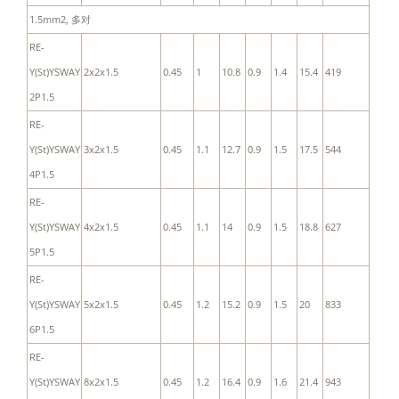
1.5mm2, 多对
RE-
Y(St)YSWAY
2x2x1.5
0.45
1
10.8
0.9
1.4
15.4
419
2P1.5
RE-
Y(St)YSWAY
3x2x1.5
0.45
1.1
12.7
0.9
1.5
17.5
544
4P1.5
RE-
Y(St)YSWAY
4x2x1.5
0.45
1.1
14
0.9
1.5
18.8
627
5P1.5
RE-
Y(St)YSWAY
5x2x1.5
0.45
1.2
15.2
0.9
1.5
20
833
6P1.5
RE-
Y(St)YSWAY
8x2x1.5
0.45
1.2
16.4
0.9
1.6
21.4
943