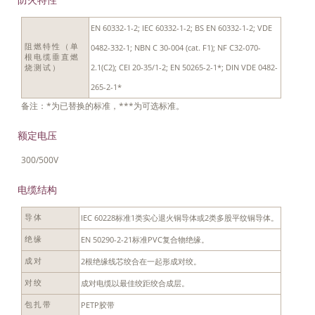
EN 60332-1-2; IEC 60332-1-2; BS EN 60332-1-2; VDE
阻燃特性（单
0482-332-1; NBN C 30-004 (cat. F1); NF C32-070-
根电缆垂直燃
2.1(C2); CEI 20-35/1-2; EN 50265-2-1*; DIN VDE 0482-
烧测试）
265-2-1*
备注：*为已替换的标准，***为可选标准。
额定电压
300/500V
电缆结构
IEC 60228标准1类实心退火铜导体或2类多股平纹铜导体。
导体
EN 50290-2-21标准PVC复合物绝缘。
绝缘
2根绝缘线芯绞合在一起形成对绞。
成对
成对电缆以最佳绞距绞合成层。
对绞
PETP胶带
包扎带