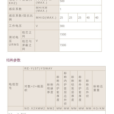
500
(MAX.)
KHZ)
MH/KM
1
感应系数
(MAX.)
感应系数/阻抗比
25
25
25
40
40
ΜH/Ω(MAX.)
例
300
工作电压
V
线芯之
1500
间
测试电
V
压
线芯与
URMS
1500
屏蔽之
间
结构参数
RE-Y(ST)YSWAY
标
标
称
标
标
称
内
称
称
标
电缆型
标称
内
护
铠
外
称
对数×2×截面
标称总
号
绝缘
护
套
装
护
总
积
重量
厚度
套
层
层
套
外
厚
总
厚
厚
径
度
外
度
度
径
NO.X2XMM2
MM2
MM
MM
MM
MM
MM
KG/KM