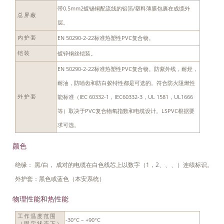
带0.5mm2镀锡铜配流线的铝箔/塑料薄膜包裹在成缆外
总屏蔽
层。
EN 50290-2-22标准热塑性PVC复合物。
内护套
镀锌钢丝铠装。
铠装
EN 50290-2-22标准热塑性PVC复合物。防紫外线，耐烃，
耐油，防啮齿和防白蚁特性都是可选的。符合防火阻燃性
能标准（IEC 60332-1，IEC60332-3，UL 1581，UL1666
外护套
等）取决于PVC复合物氧指数和电缆设计。LSPVC根据要
求可选。
颜色
绝缘： 黑/白， 成对的电缆在白色线芯上以数字（1，2、、、）连续标识。
外护套：黑色或蓝色（本安系统）
物理性能和热性能
工作温度范围
-30°C – +90°C
（固定状态下）