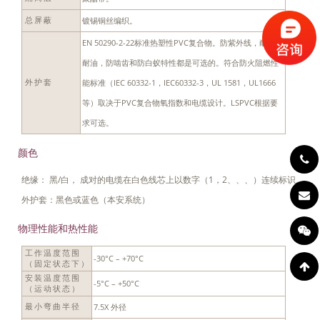
镀锡铜丝编织。
总屏蔽
EN 50290-2-22标准热塑性PVC复合物。防紫外线，耐烃，
耐油，防啮齿和防白蚁特性都是可选的。符合防火阻燃性
能标准（IEC 60332-1，IEC60332-3，UL 1581，UL1666
外护套
等）取决于PVC复合物氧指数和电缆设计。LSPVC根据要
求可选。
颜色
绝缘： 黑/白， 成对的电缆在白色线芯上以数字（1，2、、、）连续标识。
外护套：黑色或蓝色（本安系统）
物理性能和热性能
工作温度范围
-30°C – +70°C
（固定状态下）
安装温度范围
-5°C – +50°C
（运动状态）
7.5X 外径
最小弯曲半径