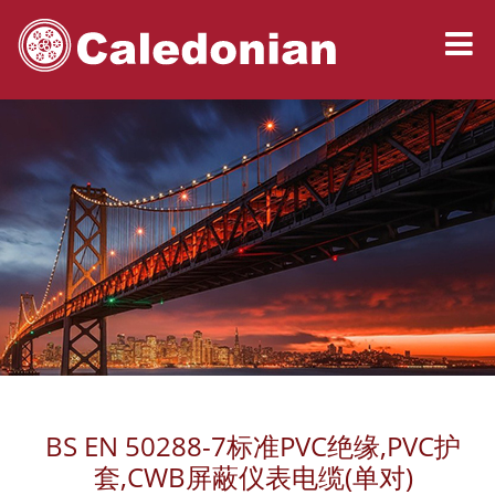
BS EN 50288-7标准PVC绝缘,PVC护
套,CWB屏蔽仪表电缆(单对)