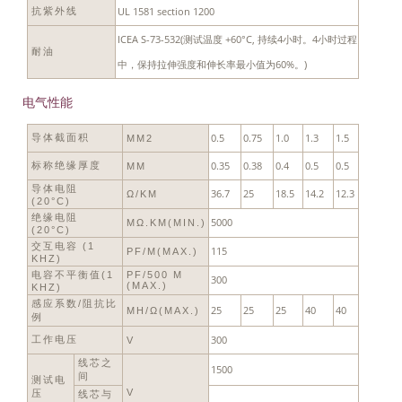
UL 1581 section 1200
抗紫外线
ICEA S-73-532(测试温度 +60°C, 持续4小时。4小时过程
耐油
中，保持拉伸强度和伸长率最小值为60%。)
电气性能
0.5
0.75
1.0
1.3
1.5
导体截面积
MM2
0.35
0.38
0.4
0.5
0.5
标称绝缘厚度
MM
导体电阻
36.7
25
18.5
14.2
12.3
Ω/KM
(20°C)
绝缘电阻
5000
MΩ.KM(MIN.)
(20°C)
交互电容 (1
115
PF/M(MAX.)
KHZ)
电容不平衡值(1
PF/500 M
300
(MAX.)
KHZ)
感应系数/阻抗比
25
25
25
40
40
ΜH/Ω(MAX.)
例
300
工作电压
V
线芯之
1500
间
测试电
V
压
线芯与