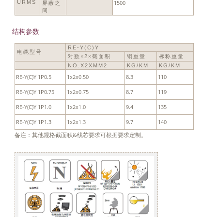
URMS
1500
屏蔽之
间
结构参数
RE-Y(C)Y
电缆型号
对数×2×截面积
铜重量
标称重量
NO.X2XMM2
KG/KM
KG/KM
RE-Y(C)Y 1P0.5
1x2x0.50
8.3
110
RE-Y(C)Y 1P0.75
1x2x0.75
8.7
119
RE-Y(C)Y 1P1.0
1x2x1.0
9.4
135
RE-Y(C)Y 1P1.3
1x2x1.3
9.7
140
备注：其他规格截面积&线芯要求可根据要求定制。