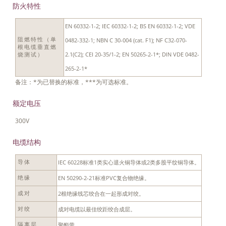
防火特性
EN 60332-1-2; IEC 60332-1-2; BS EN 60332-1-2; VDE
阻燃特性（单
0482-332-1; NBN C 30-004 (cat. F1); NF C32-070-
根电缆垂直燃
2.1(C2); CEI 20-35/1-2; EN 50265-2-1*; DIN VDE 0482-
烧测试）
265-2-1*
备注：*为已替换的标准，***为可选标准。
额定电压
300V
电缆结构
IEC 60228标准1类实心退火铜导体或2类多股平纹铜导体。
导体
EN 50290-2-21标准PVC复合物绝缘。
绝缘
2根绝缘线芯绞合在一起形成对绞。
成对
成对电缆以最佳绞距绞合成层。
对绞
聚酯带。
隔离层