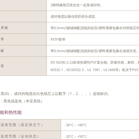
2根绝缘线芯绞合在一起形成对绞。
对
成对电缆以最佳绞距绞合成层。
绞
带0.5mm2镀锡铜配流线的铝箔/塑料薄膜包裹在对绞线芯
对屏蔽
PETP胶带
扎带
带0.5mm2镀锡铜配流线的铝箔/塑料薄膜包裹在成缆外层
屏蔽
EN 50290-2-22标准热塑性PVC复合物。防紫外线，
护套
60332-1，IEC60332-3，UL 1581，UL1666等）
 黑/白， 成对的电缆在白色线芯上以数字（1，2、、、）连续标识。
：黑色或蓝色（本安系统）
能和热性能
-30°C – +90°C
作温度范围（固定状态下）
-20°C – +50°C
装温度范围（运动状态）