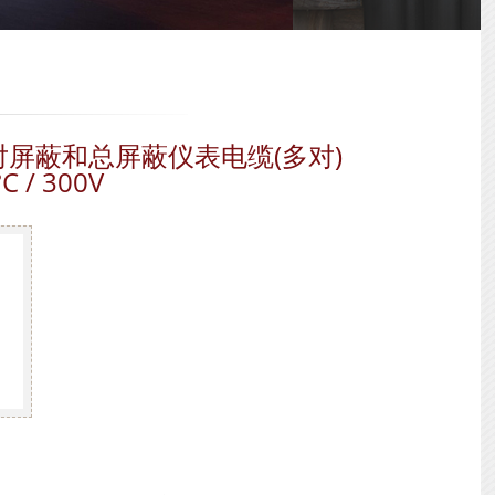
套,单对屏蔽和总屏蔽仪表电缆(多对)
°C / 300V