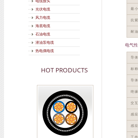
电缆接头
最
光伏电缆
风力电缆
抗
海底电缆
耐
石油电缆
潜油泵电缆
电气性
热电偶电缆
导
HOT PRODUCTS
标
导体
绝缘
交互
感
感应
工