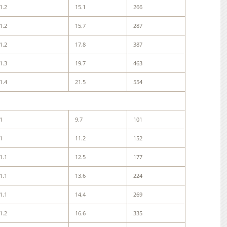
1.2
15.1
266
1.2
15.7
287
1.2
17.8
387
1.3
19.7
463
1.4
21.5
554
1
9.7
101
1
11.2
152
1.1
12.5
177
1.1
13.6
224
1.1
14.4
269
1.2
16.6
335