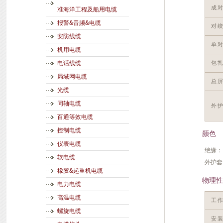
成
准海洋工程及船用电缆
报警&音频&电缆
对
安防线缆
单
机用电缆
包
电话线缆
局域网电缆
总
光缆
同轴电缆
外
百通等效电缆
控制电缆
颜色
仪表电缆
绝缘：
软电缆
外护套
橡胶&起重机电缆
物理性
电力电缆
高温电缆
工
螺旋电缆
安