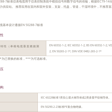
50288-7标准仪表电缆用于仪表控制系统中模拟信号和数字信号的传输，根据IEC79-
力供应站。 推荐应用在室内和室外安装，支架，托盘，管道，干湿环境中，不推荐直
缆基本设计遵循EN 50288-7标准
性
EN 60332-1-2; IEC 60332-1-2; BS EN 60332-1-2; VDE
燃特性（单根电缆垂直燃烧测
）
2; EN 50265-2-1*; DIN VDE 0482-265-2-1*
*为已替换的标准，***为可选标准。
压
构
IEC 60228标准1类实心退火铜导体或2类多股平纹铜导体。
体
EN 50290.2-23标准PE复合物绝缘。
缘