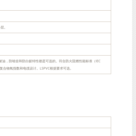
外层。
。
耐烃，耐油，防啮齿和防白蚁特性都是可选的。符合防火阻燃性能标准（IEC
取决于PVC复合物氧指数和电缆设计。LSPVC根据要求可选。