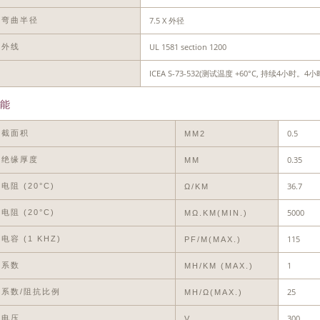
7.5 X 外径
小弯曲半径
UL 1581 section 1200
紫外线
ICEA S-73-532(测试温度 +60°C, 持续4
油
能
0.5
体截面积
MM2
0.35
称绝缘厚度
MM
36.7
电阻 (20°C)
Ω/KM
5000
电阻 (20°C)
MΩ.KM(MIN.)
115
电容 (1 KHZ)
PF/M(MAX.)
1
应系数
MH/KM (MAX.)
25
系数/阻抗比例
ΜH/Ω(MAX.)
300
作电压
V