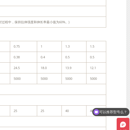
小时。4小时过程中，保持拉伸强度和伸长率最小值为60%。)
0.75
1
1.3
1.5
0.38
0.4
0.5
0.5
24.5
18.0
13.9
12.1
5000
5000
5000
5000
可以推荐型号么？
25
25
40
40
可以介绍下你们的产品么？