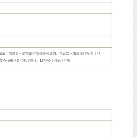
耐烃，耐油，防啮齿和防白蚁特性都是可选的。符合防火阻燃性能标准（IEC
取决于PVC复合物氧指数和电缆设计。LSPVC根据要求可选。