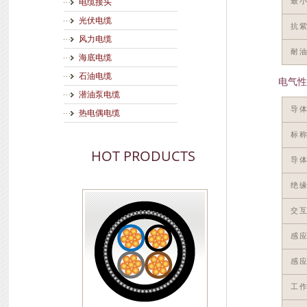
最
电缆接头
光伏电缆
抗
风力电缆
耐
海底电缆
石油电缆
电气性
潜油泵电缆
导
热电偶电缆
标
HOT PRODUCTS
导体
绝缘
交互
感
感应
工