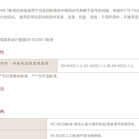
50288-7标准仪表电缆用于仪表控制系统中模拟信号和数字信号的传输，根据IEC79-
力供应站。 推荐应用在室内和室外安装，支架，托盘，管道，干湿环境中，不推荐直
缆基本设计遵循EN 50288-7标准
性
燃特性（单根电缆垂直燃烧测
EN 60332-1-2; IEC 60332-1-2; BS EN 60332-1-2;
）
*为已替换的标准，***为可选标准。
压
构
IEC 60228标准1类实心退火铜导体或2类多股平纹铜导体。
体
EN 50290.2-23标准PE复合物绝缘。
缘