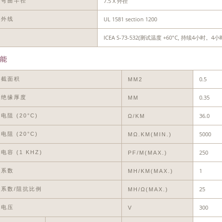
7.5 X 外径
小弯曲半径
UL 1581 section 1200
紫外线
ICEA S-73-532(测试温度 +60°C, 持续4
油
能
0.5
体截面积
MM2
0.35
称绝缘厚度
MM
36.0
电阻 (20°C)
Ω/KM
5000
电阻 (20°C)
MΩ.KM(MIN.)
250
电容 (1 KHZ)
PF/M(MAX.)
1
应系数
MH/KM(MAX.)
25
系数/阻抗比例
ΜH/Ω(MAX.)
300
作电压
V