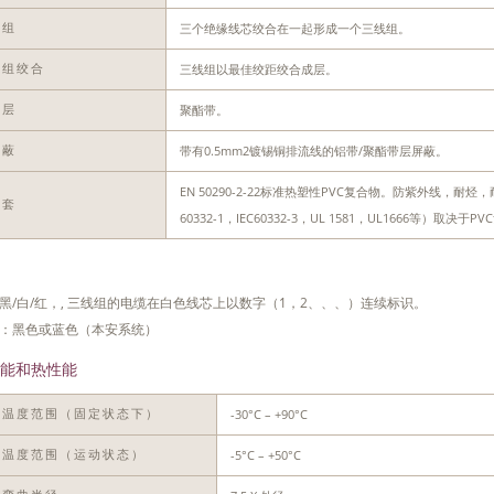
三个绝缘线芯绞合在一起形成一个三线组。
线组
三线组以最佳绞距绞合成层。
线组绞合
聚酯带。
离层
带有0.5mm2镀锡铜排流线的铝带/聚酯带层屏蔽。
屏蔽
EN 50290-2-22标准热塑性PVC复合物。防紫外线，
护套
60332-1，IEC60332-3，UL 1581，UL1666等）
黑/白/红，, 三线组的电缆在白色线芯上以数字（1，2、、、）连续标识。
：黑色或蓝色（本安系统）
能和热性能
-30°C – +90°C
作温度范围（固定状态下）
-5°C – +50°C
装温度范围（运动状态）