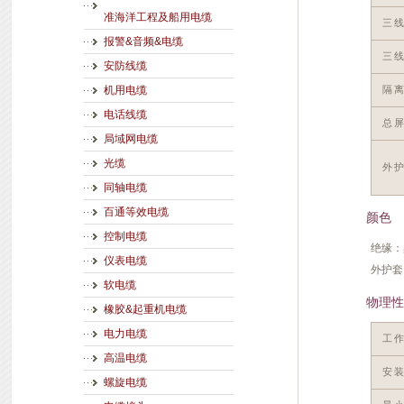
准海洋工程及船用电缆
三
报警&音频&电缆
三
安防线缆
隔
机用电缆
电话线缆
总
局域网电缆
光缆
外
同轴电缆
百通等效电缆
颜色
控制电缆
绝缘：
仪表电缆
外护套
软电缆
物理性
橡胶&起重机电缆
电力电缆
工
高温电缆
安
螺旋电缆