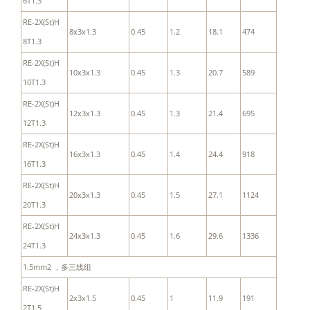
6T1.3
RE-2X(St)H
8x3x1.3
0.45
1.2
18.1
474
8T1.3
RE-2X(St)H
10x3x1.3
0.45
1.3
20.7
589
10T1.3
RE-2X(St)H
12x3x1.3
0.45
1.3
21.4
695
12T1.3
RE-2X(St)H
16x3x1.3
0.45
1.4
24.4
918
16T1.3
RE-2X(St)H
20x3x1.3
0.45
1.5
27.1
1124
20T1.3
RE-2X(St)H
24x3x1.3
0.45
1.6
29.6
1336
24T1.3
1.5mm2 ，多三线组
RE-2X(St)H
2x3x1.5
0.45
1
11.9
191
2T1.5