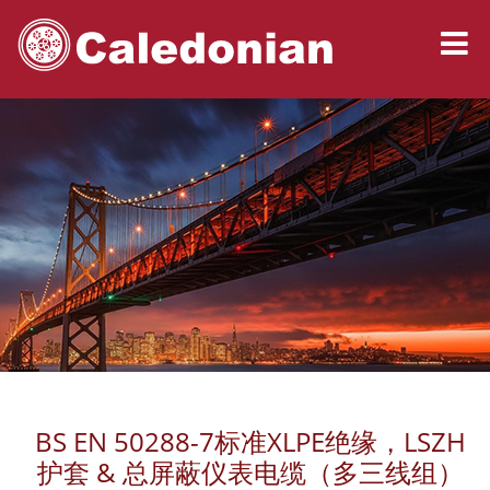
BS EN 50288-7标准XLPE绝缘，LSZH
护套 & 总屏蔽仪表电缆（多三线组）