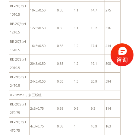
RE-2X(St)H
10x3x0.50
0.35
1.1
14.7
275
10T0.5
RE-2X(St)H
12x3x0.50
0.35
1.1
15.2
316
12T0.5
RE-2X(St)H
16x3x0.50
0.35
1.2
17.4
414
16T0.5
RE-2X(St)H
20x3x0.50
0.35
1.2
19.1
508
20T0.5
RE-2X(St)H
24x3x0.50
0.35
1.3
20.9
594
24T0.5
0.75mm2 ，多三线组
RE-2X(St)H
2x3x0.75
0.38
0.9
9.3
114
2T0.75
RE-2X(St)H
4x3x0.75
0.38
1
10.9
163
4T0.75