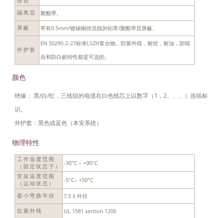
绞合
聚酯带。
隔离层
带有0.5mm²镀锡铜排流线的铝带/聚酯带层屏蔽。
屏蔽
EN 50290-2-27标准LSZH复合物。防紫外线，耐烃，耐油，防啮
外护套
齿和防白蚁特性都是可选的。
颜色
绝缘： 黑/白/红，三线组的电缆在白色线芯上以数字（1，2、、、）连续标
识。
外护套：黑色或蓝色（本安系统）
物理特性
工作温度范围
-30°C – +90°C
（固定状态下）
安装温度范围
-5°C– +50°C
（运动状态）
7.5 X 外径
最小弯曲半径
UL 1581 section 1200
抗紫外线