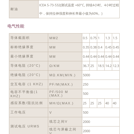
ICEA S-73-532(测试温度 +60°C, 持续4小时。4小时过程
耐油
中，保持拉伸强度和伸长率最小值为60%。)
电气性能
0.5
0.75
1
1.3
1.5
导体截面积
MM2
0.35
0.38
0.4
0.45
0.45
标称绝缘厚度
MM
0.44
0.44
0.44
0.44
0.44
最小绝缘厚度
MM
36.7
25
18.5
14.2
12.3
导体电阻 (20°C)
Ω/KM
5000
绝缘电阻 (20°C)
MΩ.KM(MIN.)
250
交互电容 (1 KHZ)
PF/M(MAX.)
电容不平衡值(1
PF/500 M
500
(MAX.)
KHZ)
25
25
25
40
40
感应系数/阻抗比例
ΜH/Ω(MAX.)
500
工作电压
V
2000
线芯之间V
测试电压 URMS
线芯与屏蔽之间
2000
V