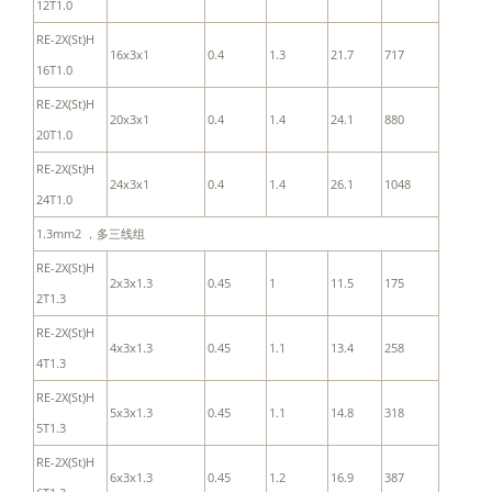
12T1.0
RE-2X(St)H
16x3x1
0.4
1.3
21.7
717
16T1.0
RE-2X(St)H
20x3x1
0.4
1.4
24.1
880
20T1.0
RE-2X(St)H
24x3x1
0.4
1.4
26.1
1048
24T1.0
1.3mm2 ，多三线组
RE-2X(St)H
2x3x1.3
0.45
1
11.5
175
2T1.3
RE-2X(St)H
4x3x1.3
0.45
1.1
13.4
258
4T1.3
RE-2X(St)H
5x3x1.3
0.45
1.1
14.8
318
5T1.3
RE-2X(St)H
6x3x1.3
0.45
1.2
16.9
387