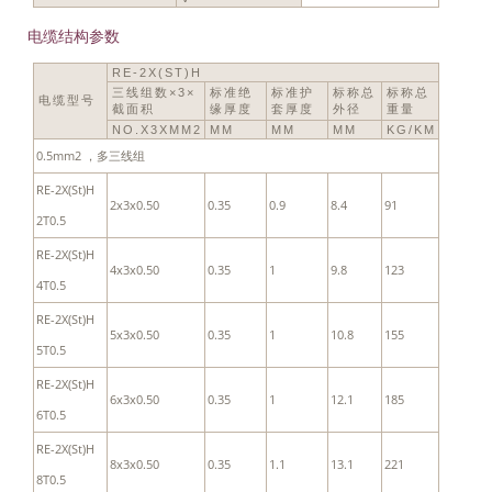
电缆结构参数
RE-2X(ST)H
三线组数×3×
标准绝
标准护
标称总
标称总
电缆型号
截面积
缘厚度
套厚度
外径
重量
NO.X3XMM2
MM
MM
MM
KG/KM
0.5mm2 ，多三线组
RE-2X(St)H
2x3x0.50
0.35
0.9
8.4
91
2T0.5
RE-2X(St)H
4x3x0.50
0.35
1
9.8
123
4T0.5
RE-2X(St)H
5x3x0.50
0.35
1
10.8
155
5T0.5
RE-2X(St)H
6x3x0.50
0.35
1
12.1
185
6T0.5
RE-2X(St)H
8x3x0.50
0.35
1.1
13.1
221
8T0.5