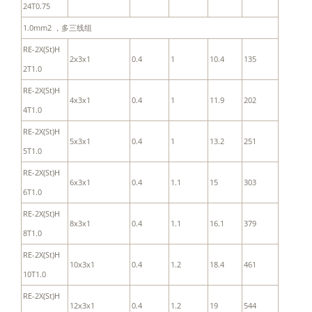
24T0.75
1.0mm2 ，多三线组
RE-2X(St)H
2x3x1
0.4
1
10.4
135
2T1.0
RE-2X(St)H
4x3x1
0.4
1
11.9
202
4T1.0
RE-2X(St)H
5x3x1
0.4
1
13.2
251
5T1.0
RE-2X(St)H
6x3x1
0.4
1.1
15
303
6T1.0
RE-2X(St)H
8x3x1
0.4
1.1
16.1
379
8T1.0
RE-2X(St)H
10x3x1
0.4
1.2
18.4
461
10T1.0
RE-2X(St)H
12x3x1
0.4
1.2
19
544