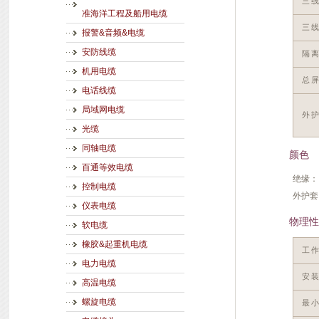
三
准海洋工程及船用电缆
三
报警&音频&电缆
安防线缆
隔
机用电缆
总
电话线缆
局域网电缆
外
光缆
同轴电缆
颜色
百通等效电缆
绝缘：
控制电缆
外护套
仪表电缆
物理性
软电缆
橡胶&起重机电缆
工
电力电缆
安
高温电缆
螺旋电缆
最