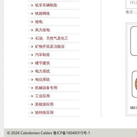
1T1.
机车车辆制造
备注：
铁路网络
核电
风力发电
石油、天然气及化工
矿物开采及冶炼业
汽车制造
楼宇建筑
电力系统
电信系统
机械设备专用
工业应用
新能源应用
较特殊应用
©
2026 Caledonian Cables
鲁ICP备16049315号-1