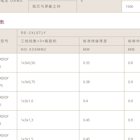
电压 URMS
V
1500
线芯与屏蔽之间
数
RE-2X(ST)Y
缆型号
三线组数×3×截面积
标准绝缘厚度
标称
NO.X3XMM2
MM
MM
X(St)Y
1x3x0,50
0.35
0.8
5
X(St)Y
1x3x0,75
0.38
0.9
75
X(St)Y
1x3x1.0
0.4
0.9
0
X(St)Y
1x3x1,3
0.45
0.9
3
X(St)Y
1x3x1,5
0.45
0.9