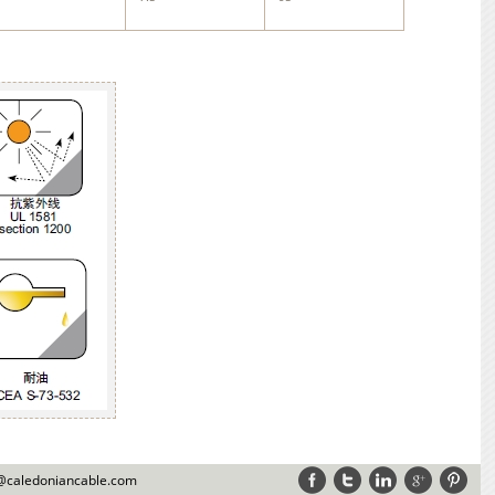
s@caledoniancable.com