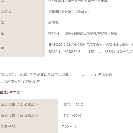
三个绝缘线芯绞合在一起形成一个三线组。
线组
三线组以最佳绞距绞合成层。
线组绞合
聚酯带。
离层
带有0.5mm2镀锡铜排流线的铝带/聚酯带层屏蔽。
屏蔽
EN 50290-2-22标准热塑性PVC复合物。防紫外线，
护套
60332-1，IEC60332-3，UL 1581，UL1666等）
 黑/白/红，, 三线组的电缆在白色线芯上以数字（1，2、、、）连续标识。
：黑色或蓝色（本安系统）
能和热性能
-30°C – +90°C
作温度范围（固定状态下）
-5°C – +50°C
装温度范围（运动状态）
7.5 X 外径
小弯曲半径