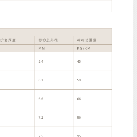
外护套厚度
标称总外径
标称总重量
MM
KG/KM
5.4
45
6.1
59
6.6
66
7.2
86
7.5
95