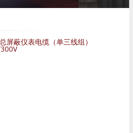
VC护套&总屏蔽仪表电缆（单三线组）
/300V