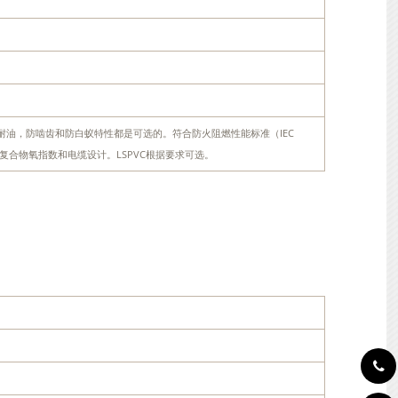
耐烃，耐油，防啮齿和防白蚁特性都是可选的。符合防火阻燃性能标准（IEC
取决于PVC复合物氧指数和电缆设计。LSPVC根据要求可选。