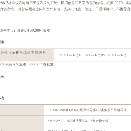
50288-7标准仪表电缆用于仪表控制系统中模拟信号和数字信号的传输，根据IEC79-
力供应站。 推荐应用在室内和室外安装，支架，托盘，管道，干湿环境中，不推荐直
缆基本设计遵循EN 50288-7标准
性
燃特性（单根电缆垂直燃烧测
EN 60332-1-2; IEC 60332-1-2; BS EN 60332-1-2;
）
*为已替换的标准，***为可选标准。
压
构
IEC 60228标准1类实心退火铜导体或2类多股平纹铜导体。
体
EN 50290-2-29标准挤压式XLPE复合物绝缘。
缘