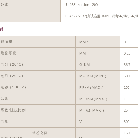
UL 1581 section 1200
紫外线
ICEA S-73-532(测试温度 +60°C, 持续4
油
能
0.5
体截面积
MM2
0.35
称绝缘厚度
MM
36.7
电阻 (20°C)
Ω/KM
5000
电阻 (20°C)
MΩ.KM(MIN.)
250
电容 (1 KHZ)
PF/M(MAX.)
1
应系数
MH/KM(MAX.)
25
系数/阻抗比例
ΜH/Ω(MAX.)
300
作电压
V
1500
线芯之间