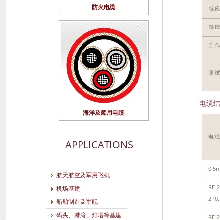
防火电缆
感
感应
工
测试
电缆结
海洋及船用电缆
电
APPLICATIONS
0.5
航天航空及军用飞机
RE-2
机场基建
2P0.
船舶制造及军舰
码头、港湾、灯塔等基建
RE-2