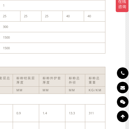
1
25
25
25
40
40
300
1500
1500
套层总
标称铠装层
标称外护套
标称总
标称总
厚度
厚度
外径
重量
MM
MM
MM
KG/KM
0.9
1.4
13.3
311