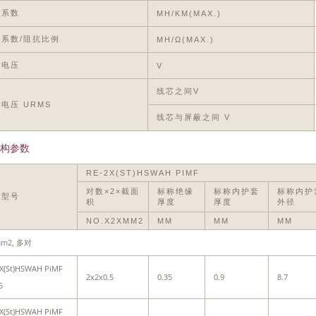
应系数
MH/KM(MAX.)
系数/阻抗比例
ΜH/Ω(MAX.)
作电压
V
线芯之间V
电压 URMS
线芯与屏蔽之间 V
构参数
RE-2X(ST)HSWAH PIMF
对数×2×截面
标称绝缘
标称内护套
标称内护
缆型号
积
厚度
厚度
外径
NO.X2XMM2
MM
MM
MM
mm2, 多对
X(St)HSWAH PiMF
2x2x0.5
0.35
0.9
8.7
5
X(St)HSWAH PiMF