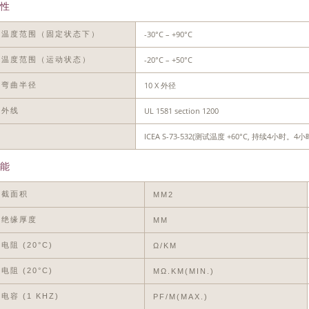
性
-30°C – +90°C
作温度范围（固定状态下）
-20°C – +50°C
装温度范围（运动状态）
10 X 外径
小弯曲半径
UL 1581 section 1200
紫外线
ICEA S-73-532(测试温度 +60°C, 持续4
油
能
体截面积
MM2
称绝缘厚度
MM
电阻 (20°C)
Ω/KM
电阻 (20°C)
MΩ.KM(MIN.)
电容 (1 KHZ)
PF/M(MAX.)