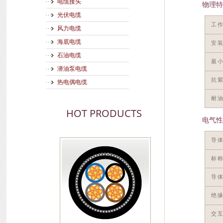
电缆接头
物理特
光伏电缆
工
风力电缆
海底电缆
安
石油电缆
最
潜油泵电缆
抗
热电偶电缆
耐
HOT PRODUCTS
电气性
导
标
导体
绝缘
交互