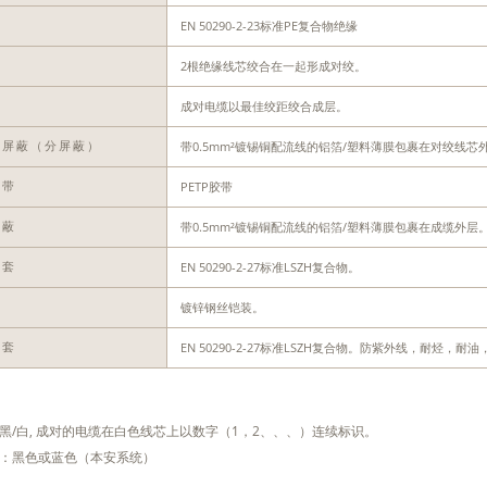
EN 50290-2-23标准PE复合物绝缘
缘
2根绝缘线芯绞合在一起形成对绞。
对
成对电缆以最佳绞距绞合成层。
绞
带0.5mm²镀锡铜配流线的铝箔/塑料薄膜包裹在对绞线芯
对屏蔽（分屏蔽）
PETP胶带
扎带
带0.5mm²镀锡铜配流线的铝箔/塑料薄膜包裹在成缆外层
屏蔽
EN 50290-2-27标准LSZH复合物。
护套
镀锌钢丝铠装。
装
EN 50290-2-27标准LSZH复合物。防紫外线，耐烃
护套
黑/白, 成对的电缆在白色线芯上以数字（1，2、、、）连续标识。
：黑色或蓝色（本安系统）