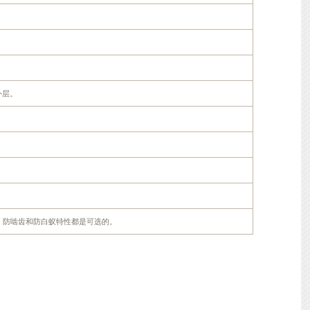
外层。
。
，耐油，防啮齿和防白蚁特性都是可选的。