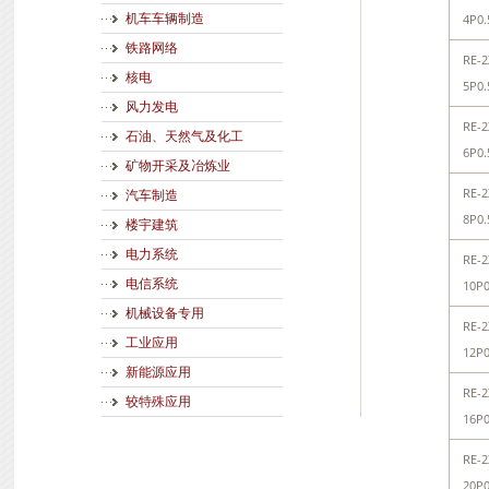
机车车辆制造
4P0.
铁路网络
RE-2
核电
5P0.
风力发电
RE-2
石油、天然气及化工
6P0.
矿物开采及冶炼业
RE-2
汽车制造
8P0.
楼宇建筑
电力系统
RE-2
电信系统
10P0
机械设备专用
RE-2
工业应用
12P0
新能源应用
RE-2
较特殊应用
16P0
RE-2
20P0