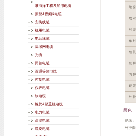
准海洋工程及船用电缆
绝
报警&音频&电缆
成
安防线缆
对
机用电缆
电话线缆
单
局域网电缆
包
光缆
同轴电缆
总
百通等效电缆
内
控制电缆
铠
仪表电缆
软电缆
外
橡胶&起重机电缆
颜色
电力电缆
绝缘：
高温电缆
外护套
螺旋电缆