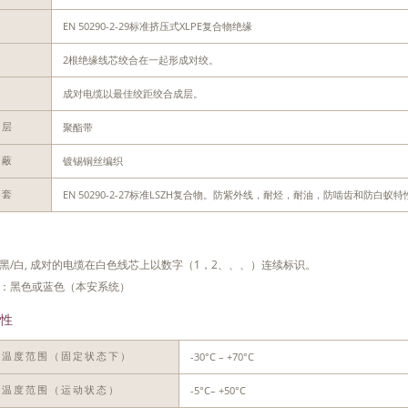
EN 50290-2-29标准挤压式XLPE复合物绝缘
缘
2根绝缘线芯绞合在一起形成对绞。
对
成对电缆以最佳绞距绞合成层。
绞
聚酯带
离层
镀锡铜丝编织
屏蔽
EN 50290-2-27标准LSZH复合物。防紫外线，耐烃，耐油，防啮齿和防白蚁
护套
黑/白, 成对的电缆在白色线芯上以数字（1，2、、、）连续标识。
：黑色或蓝色（本安系统）
性
-30°C – +70°C
作温度范围（固定状态下）
-5°C– +50°C
装温度范围（运动状态）