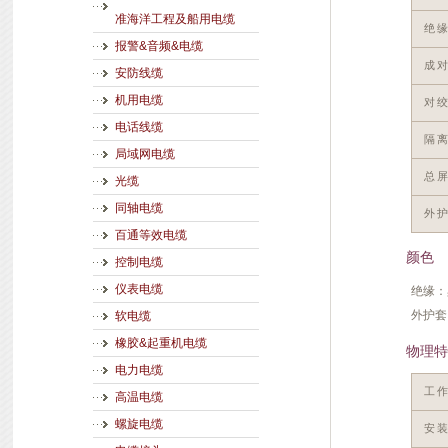
准海洋工程及船用电缆
绝
报警&音频&电缆
成
安防线缆
机用电缆
对
电话线缆
隔
局域网电缆
总
光缆
同轴电缆
外
百通等效电缆
颜色
控制电缆
绝缘：
仪表电缆
外护套
软电缆
橡胶&起重机电缆
物理特
电力电缆
工
高温电缆
螺旋电缆
安