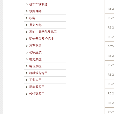
机车车辆制造
RE-2
铁路网络
RE-2
核电
风力发电
RE-2
石油、天然气及化工
RE-2
矿物开采及冶炼业
汽车制造
0.7
楼宇建筑
RE-2
电力系统
RE-2
电信系统
机械设备专用
RE-2
工业应用
RE-2
新能源应用
RE-2
较特殊应用
RE-2
RE-2