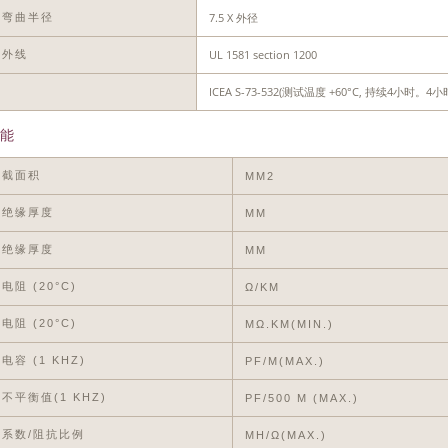
7.5 X 外径
小弯曲半径
UL 1581 section 1200
紫外线
ICEA S-73-532(测试温度 +60°C, 持续4
油
能
体截面积
MM2
称绝缘厚度
MM
小绝缘厚度
MM
电阻 (20°C)
Ω/KM
电阻 (20°C)
MΩ.KM(MIN.)
电容 (1 KHZ)
PF/M(MAX.)
不平衡值(1 KHZ)
PF/500 M (MAX.)
系数/阻抗比例
ΜH/Ω(MAX.)