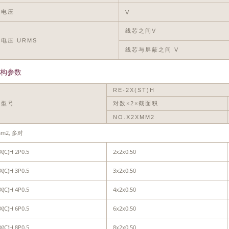
作电压
V
线芯之间V
电压 URMS
线芯与屏蔽之间 V
构参数
RE-2X(ST)H
缆型号
对数×2×截面积
NO.X2XMM2
mm2, 多对
X(C)H 2P0.5
2x2x0.50
X(C)H 3P0.5
3x2x0.50
X(C)H 4P0.5
4x2x0.50
X(C)H 6P0.5
6x2x0.50
X(C)H 8P0.5
8x2x0.50