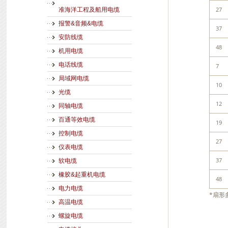
27
准海洋工程及船用电缆
报警&音频&电缆
37
安防线缆
48
机用电缆
电话线缆
7
局域网电缆
10
光缆
12
同轴电缆
百通等效电缆
19
控制电缆
27
仪表电缆
37
软电缆
橡胶&起重机电缆
48
电力电缆
*扇形
高温电缆
螺旋电缆