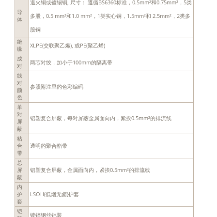
退火铜或镀锡铜, 尺寸： 遵循BS6360标准，0.5mm²和0.75mm²，5类
导
多股，0.5 mm²和1.0 mm²，1类实心铜，1.5mm²和 2.5mm²，2类多
体
股铜
绝
XLPE(交联聚乙烯), 或PE(聚乙烯)
缘
成
两芯对绞，加小于100mm的隔离带
对
线
对
参照附注里的色彩编码
颜
色
单
对
铝塑复合屏蔽，每对屏蔽金属面向内，紧挨0.5mm²的排流线
屏
蔽
粘
透明的聚合酯带
合
带
总
铝塑复合屏蔽，金属面向内，紧挨0.5mm²的排流线
屏
蔽
内
LSOH(低烟无卤)护套
护
套
铠
镀锌钢丝铠装