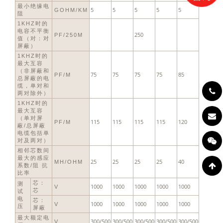
最小绝缘电
5
5
5
5
5
GOHM/KM
阻
1KHZ时的
电容不平衡
250
PF/250M
值（对：对
屏蔽）
1KHZ时的
最大互容
（非屏蔽和
75
75
75
75
85
PF/M
总屏蔽的电
缆，单对和
两对除外）
1KHZ时的
最大互容
（单对屏
115
115
115
115
120
PF/M
蔽/总屏蔽
电缆包括单
对及两对）
相邻芯数间
最大的感应
25
25
25
25
40
ΜH/OHM
系数/阻 抗
比率
芯：
测
1000
1000
1000
1000
1000
V
芯
试
电
芯：
1000
1000
1000
1000
1000
V
压
屏蔽
最大额定电
300/500
300/500
300/500
300/500
300/500
V