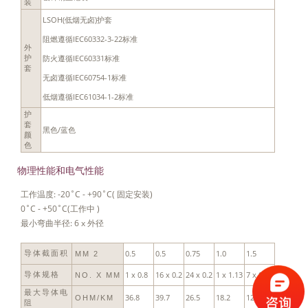
装
LSOH(低烟无卤)护套
阻燃遵循IEC60332-3-22标准
外
防火遵循IEC60331标准
护
套
无卤遵循IEC60754-1标准
低烟遵循IEC61034-1-2标准
护
套
黑色/蓝色
颜
色
物理性能和电气性能
工作温度: -20˚C - +90˚C( 固定安装)
0˚C - +50˚C(工作中 )
最小弯曲半径: 6 x 外径
0.5
0.5
0.75
1.0
1.5
导体截面积
MM 2
1 x 0.8
16 x 0.2
24 x 0.2
1 x 1.13
7 x 0.53
导体规格
NO. X MM
最大导体电
36.8
39.7
26.5
18.2
12.3
OHM/KM
阻